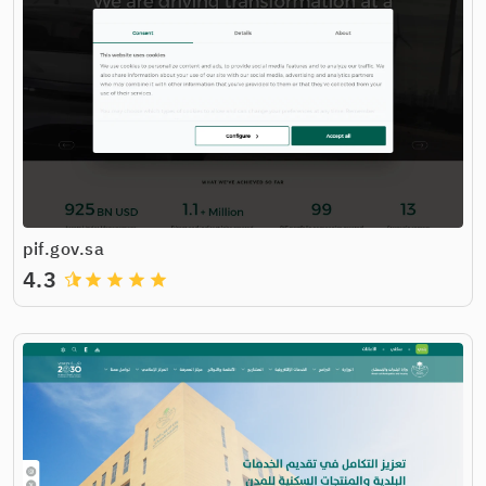
pif.gov.sa
4.3
grade
grade
grade
grade