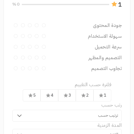
1
0 %
جودة المحتوى
سهولة الاستخدام
سرعة التحميل
التصميم والمظهر
تجاوب التصميم
فلترة حسب التقييم
5
4
3
2
1
star
star
star
star
star
رتب حسب
ترتيب حسب
المدة الزمنية