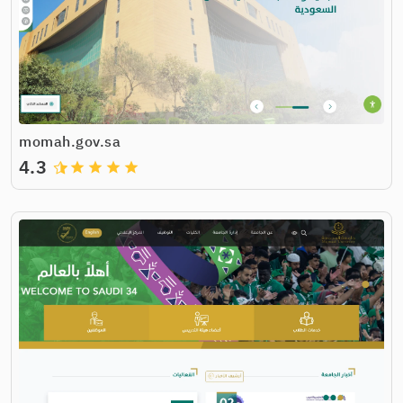
momah.gov.sa
4.3
grade
grade
grade
grade