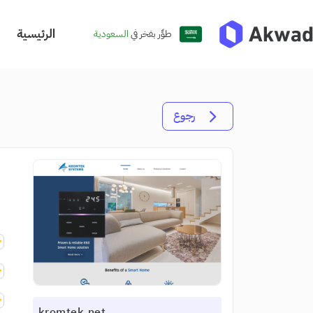
الرئيسية
طوِّر بفخر في
السعودية
رجوع
kromtek.net