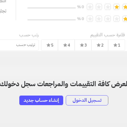
التص
0 %
تجا
0 %
فلترة حسب التقييم
رتب حسب
ترتيب حسب
5
4
3
2
1
star
star
star
star
star
عرض كافة التقييمات والمراجعات سجل دخولك
تسجيل الدخول
إنشاء حساب جديد