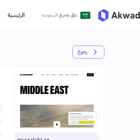
الرئيسية
طوِّر بفخر في
السعودية
رجوع
mcsaatchi.ae