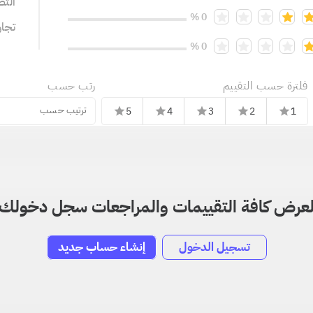
التص
0 %
تجا
0 %
فلترة حسب التقييم
رتب حسب
ترتيب حسب
5
4
3
2
1
star
star
star
star
star
عرض كافة التقييمات والمراجعات سجل دخولك
تسجيل الدخول
إنشاء حساب جديد