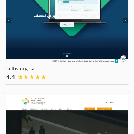
scfhs.org.sa
4.1
grade
grade
grade
grade