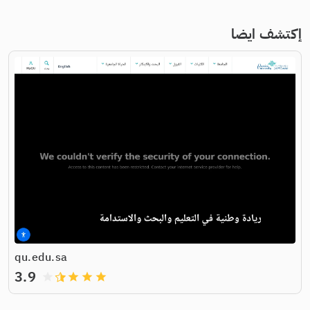
إكتشف ايضا
qu.edu.sa
3.9
grade
grade
grade
grade