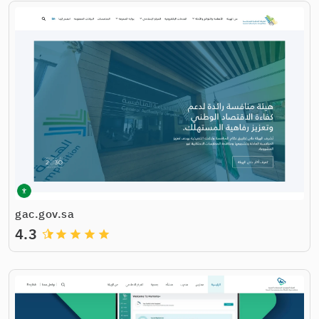
gac.gov.sa
4.3
grade
grade
grade
grade