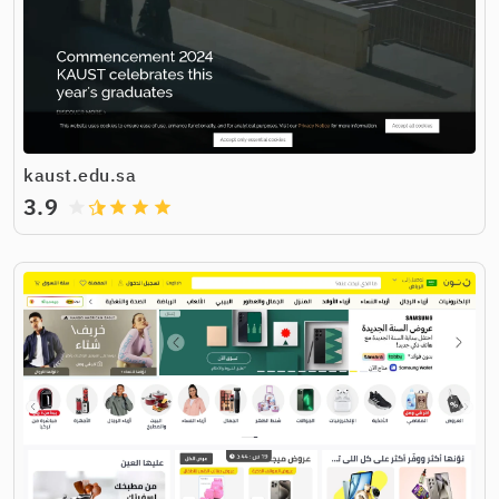
kaust.edu.sa
3.9
grade
grade
grade
grade