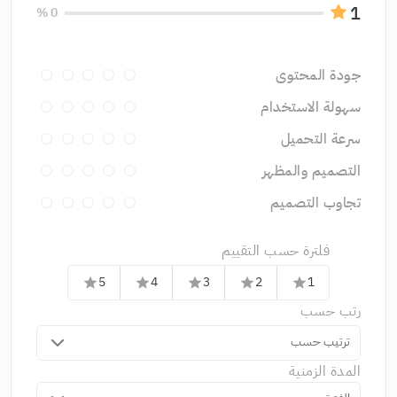
1
0 %
جودة المحتوى
سهولة الاستخدام
سرعة التحميل
التصميم والمظهر
تجاوب التصميم
فلترة حسب التقييم
5
4
3
2
1
star
star
star
star
star
رتب حسب
ترتيب حسب
المدة الزمنية