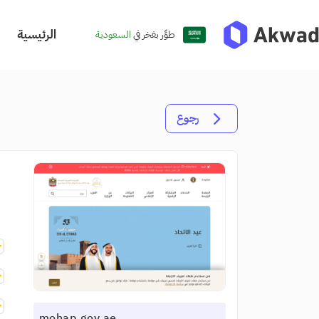
الرئيسية
طوِّر بفخر في
السعودية
رجوع
mohap.gov.ae