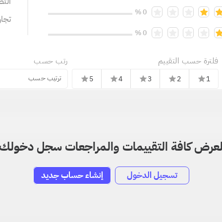
التص
0 %
تجا
0 %
فلترة حسب التقييم
رتب حسب
ترتيب حسب
5
4
3
2
1
star
star
star
star
star
عرض كافة التقييمات والمراجعات سجل دخولك
تسجيل الدخول
إنشاء حساب جديد