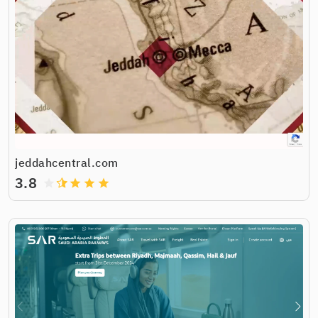
jeddahcentral.com
3.8
grade
grade
grade
grade