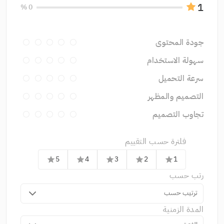
1
0 %
جودة المحتوى
سهولة الاستخدام
سرعة التحميل
التصميم والمظهر
تجاوب التصميم
فلترة حسب التقييم
5
4
3
2
1
star
star
star
star
star
رتب حسب
ترتيب حسب
المدة الزمنية