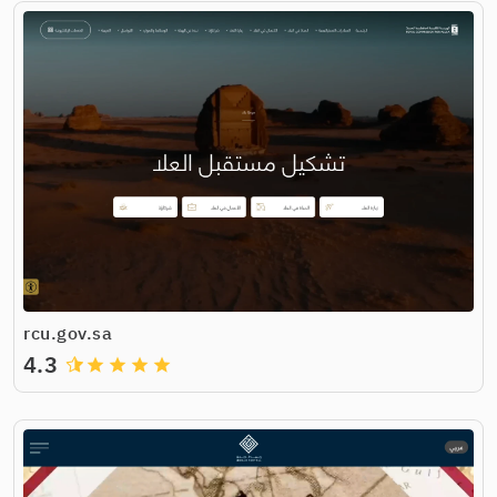
rcu.gov.sa
4.3
grade
grade
grade
grade