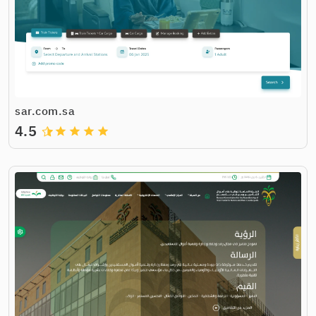
sar.com.sa
4.5
grade
grade
grade
grade