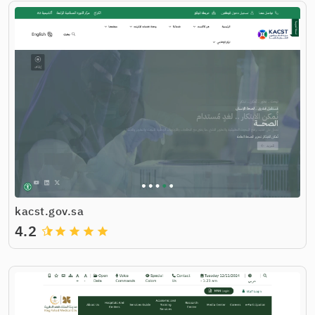
kacst.gov.sa
4.2
grade
grade
grade
grade