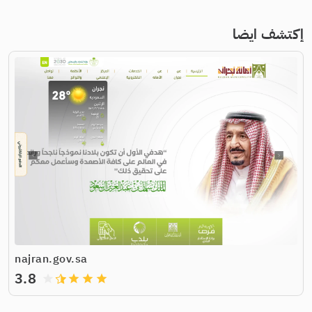
إكتشف ايضا
najran.gov.sa
3.8
grade
grade
grade
grade