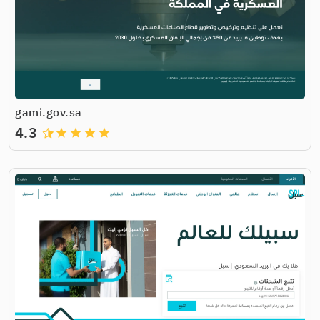
gami.gov.sa
4.3
grade
grade
grade
grade