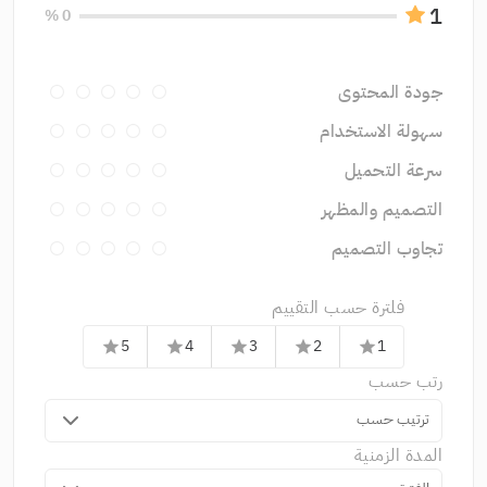
1
0 %
جودة المحتوى
سهولة الاستخدام
سرعة التحميل
التصميم والمظهر
تجاوب التصميم
فلترة حسب التقييم
5
4
3
2
1
star
star
star
star
star
رتب حسب
ترتيب حسب
المدة الزمنية