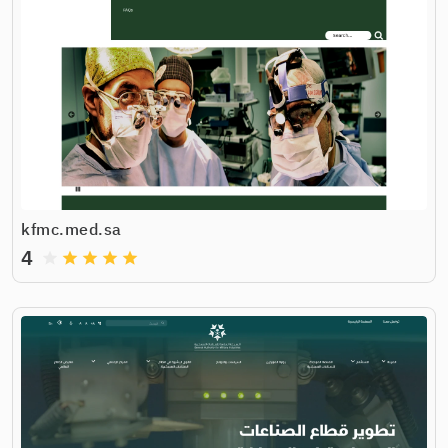
kfmc.med.sa
4
grade
grade
grade
grade
grade