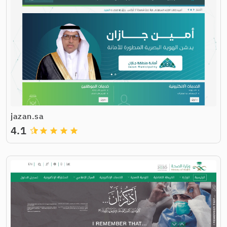
jazan.sa
4.1
grade
grade
grade
grade