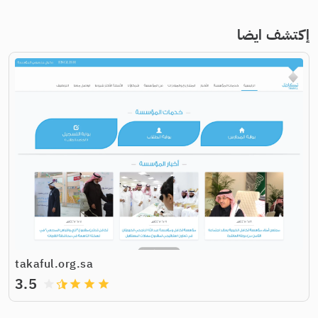
إكتشف ايضا
takaful.org.sa
3.5
grade
grade
grade
grade