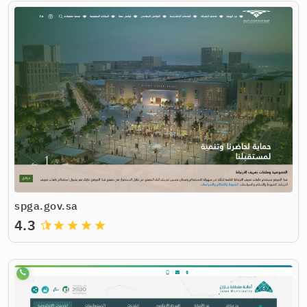
spga.gov.sa
4.3
grade
grade
grade
grade