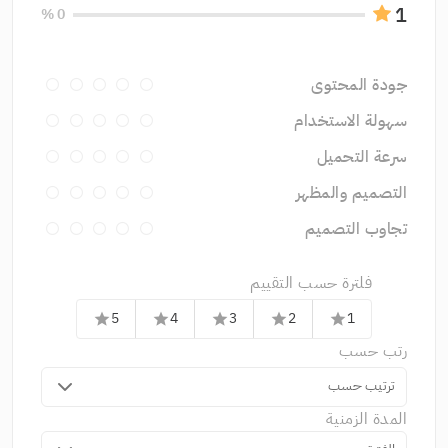
1
0 %
جودة المحتوى
سهولة الاستخدام
سرعة التحميل
التصميم والمظهر
تجاوب التصميم
فلترة حسب التقييم
5
4
3
2
1
star
star
star
star
star
رتب حسب
ترتيب حسب
المدة الزمنية