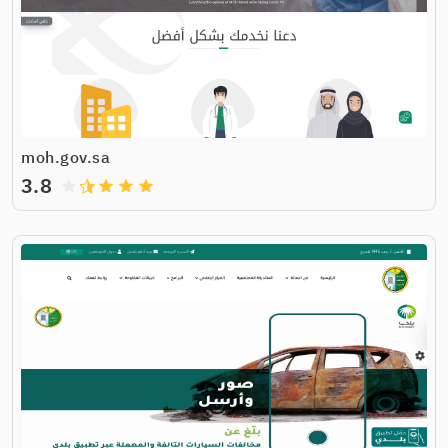
moh.gov.sa
3.8
grade
grade
grade
grade