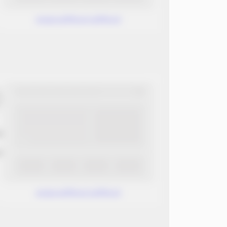
www.without.without
ب
ن
www.without.without