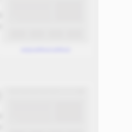
ب
ن
www.without.without
ب
ن