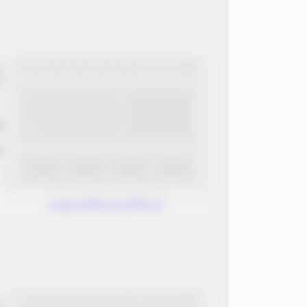
ب
ن
www.without.without