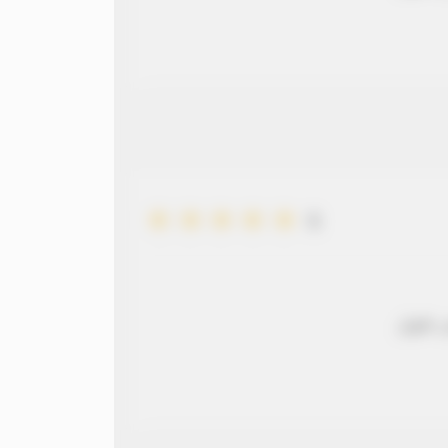
5
 طويل