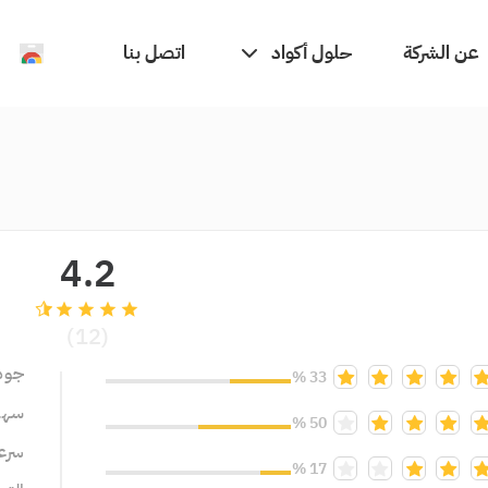
حلول أكواد
عن الشركة
اتصل بنا
4.2
grade
grade
grade
grade
(12)
جود
33 %
سهول
50 %
سرعة
17 %