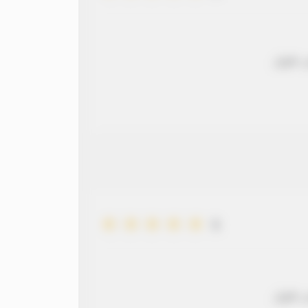
 طويل
5
 طويل