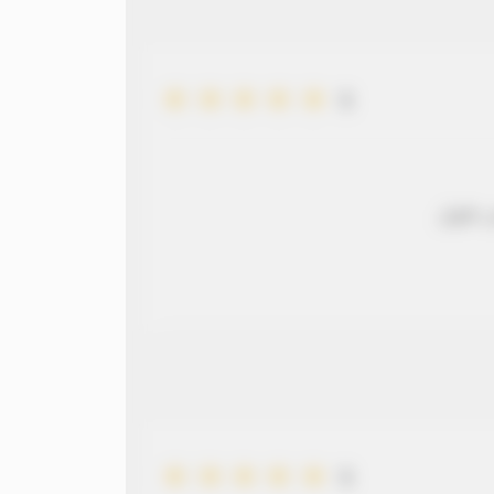
5
 طويل
5