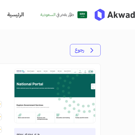
الرئيسية
طوِّر بفخر في
السعودية
رجوع
my.gov.sa