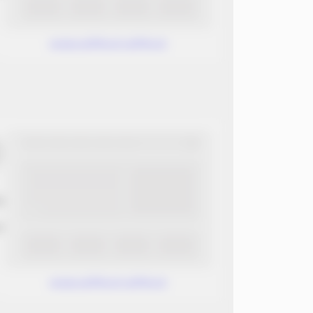
www.without.without
ب
ن
www.without.without