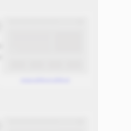
ب
ن
www.without.without