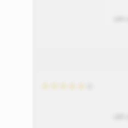
 طويل
5
 طويل