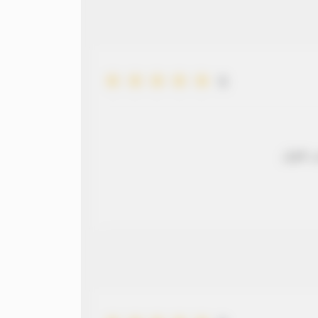
5
 طويل