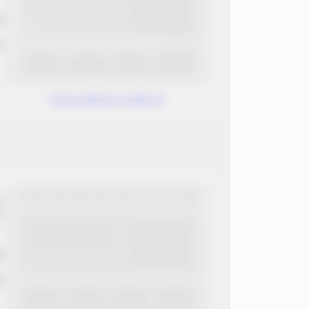
ب
ن
www.without.without
ب
ن