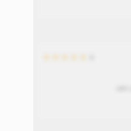
5
 طويل