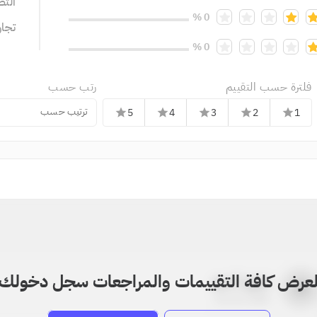
التص
0 %
تجا
0 %
فلترة حسب التقييم
رتب حسب
ترتيب حسب
5
4
3
2
1
star
star
star
star
star
عرض كافة التقييمات والمراجعات سجل دخولك
بدون اسم
a
22-22-2205