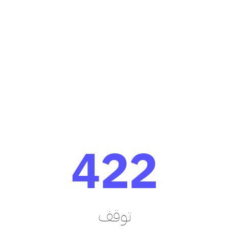
422
توقف