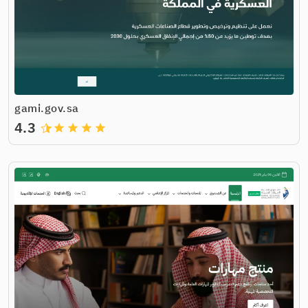
gami.gov.sa
4.3
grade
grade
grade
grade