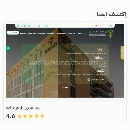
إكتشف ايضا
wilayah.gov.sa
4.6
grade
grade
grade
grade