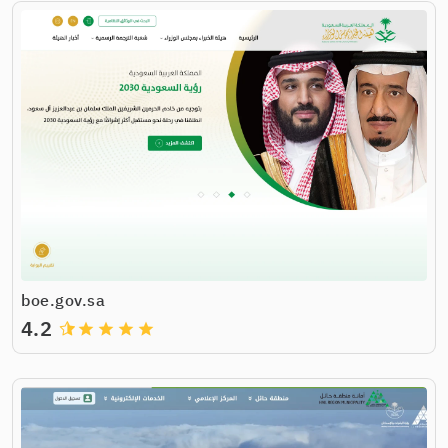
boe.gov.sa
4.2
grade
grade
grade
grade