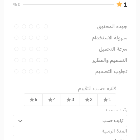
1
0 %
جودة المحتوى
سهولة الاستخدام
سرعة التحميل
التصميم والمظهر
تجاوب التصميم
فلترة حسب التقييم
5
4
3
2
1
star
star
star
star
star
رتب حسب
ترتيب حسب
المدة الزمنية