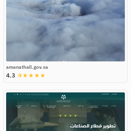
amanathail.gov.sa
4.3
grade
grade
grade
grade