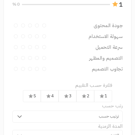
1
0 %
جودة المحتوى
سهولة الاستخدام
سرعة التحميل
التصميم والمظهر
تجاوب التصميم
فلترة حسب التقييم
5
4
3
2
1
star
star
star
star
star
رتب حسب
ترتيب حسب
المدة الزمنية