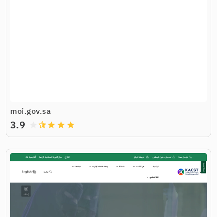
moi.gov.sa
3.9
grade
grade
grade
grade