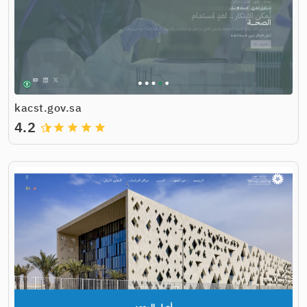
kacst.gov.sa
4.2
grade
grade
grade
grade