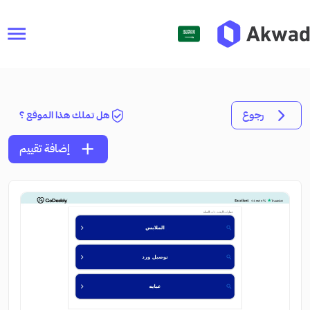
menu
رجوع
هل تملك هذا الموقع ؟
add
إضافة تقييم