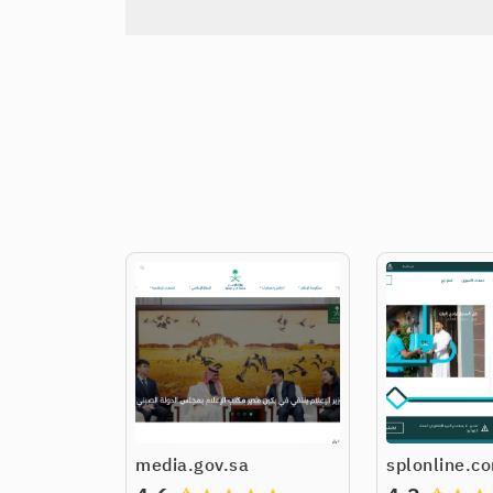
media.gov.sa
splonline.c