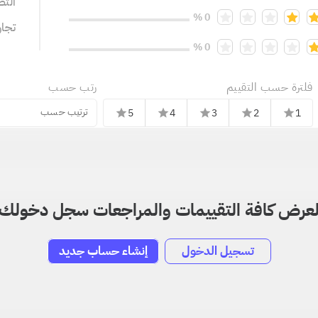
التص
0 %
تجا
0 %
فلترة حسب التقييم
رتب حسب
ترتيب حسب
5
4
3
2
1
star
star
star
star
star
عرض كافة التقييمات والمراجعات سجل دخولك
تسجيل الدخول
إنشاء حساب جديد