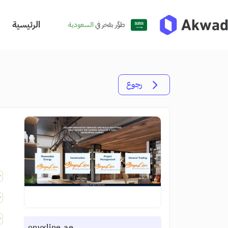
الرئيسية
طوِّر بفخر في
السعودية
رجوع
onyxline.ae