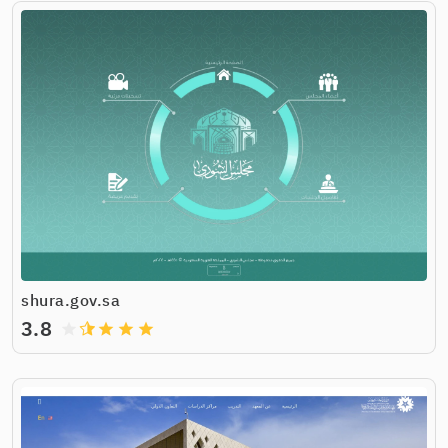
shura.gov.sa
3.8
grade
grade
grade
grade