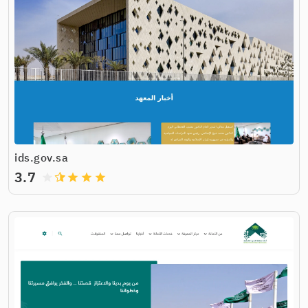
ids.gov.sa
3.7
grade
grade
grade
grade