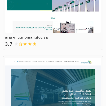
arar-mu.momah.gov.sa
3.7
grade
grade
grade
grade