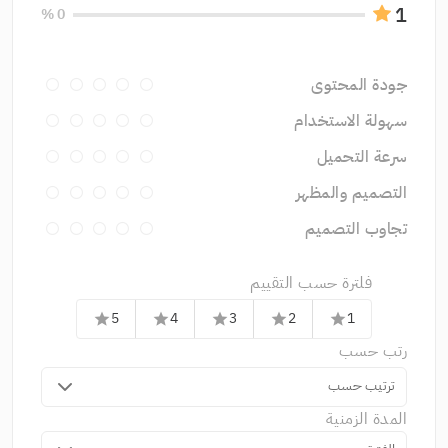
1
0 %
جودة المحتوى
سهولة الاستخدام
سرعة التحميل
التصميم والمظهر
تجاوب التصميم
فلترة حسب التقييم
5
4
3
2
1
star
star
star
star
star
رتب حسب
ترتيب حسب
المدة الزمنية