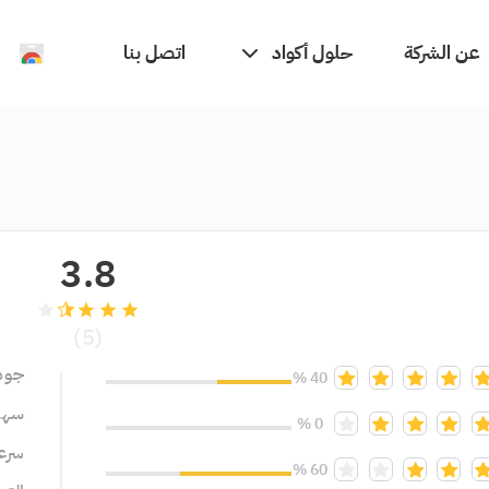
حلول أكواد
عن الشركة
اتصل بنا
3.8
grade
grade
grade
grade
(5)
جود
40 %
سهول
0 %
سرعة
60 %