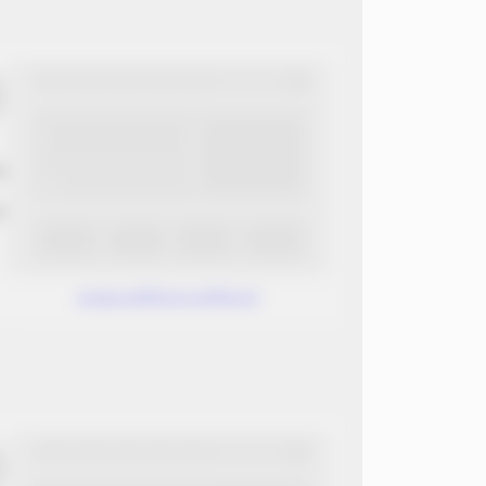
ب
ن
www.without.without