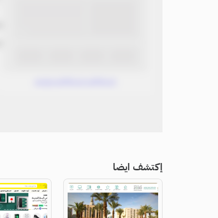
ب
ن
www.without.without
إكتشف ايضا