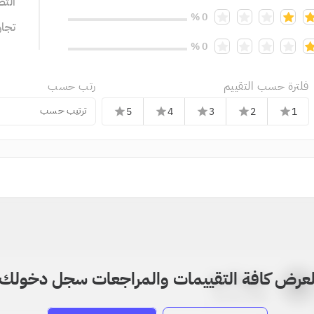
التص
0 %
تجا
0 %
فلترة حسب التقييم
رتب حسب
ترتيب حسب
5
4
3
2
1
star
star
star
star
star
عرض كافة التقييمات والمراجعات سجل دخولك
بدون اسم
a
22-22-2205