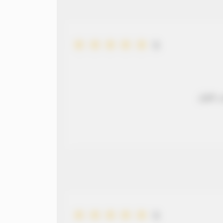
5
 طويل
5