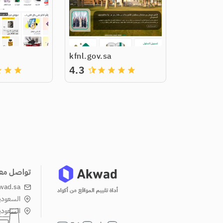
kfnl.gov.sa
4.3
de
grade
grade
grade
grade
grade
grade
تواصل معن
wad.sa
أداة تقييم المواقع من أكواد
السعودية
السعودية