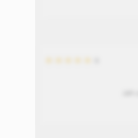
5
 طويل