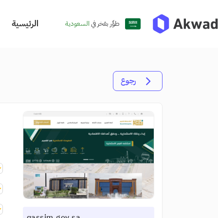
الرئيسية
طوِّر بفخر في
السعودية
رجوع
qassim.gov.sa