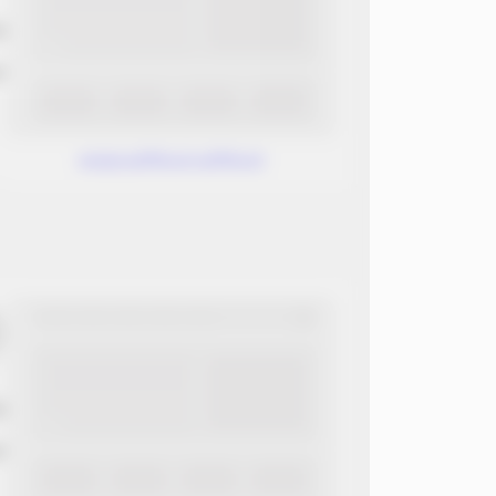
ب
ن
www.without.without
ب
ن