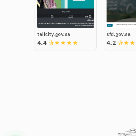
taifcity.gov.sa
sfd.gov.sa
4.4
4.2
grade
grade
grade
grade
grade
grade