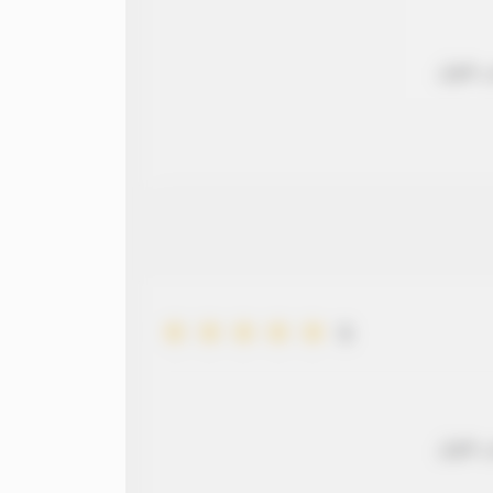
 طويل
5
 طويل