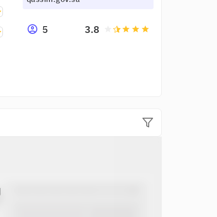
5
3.8
grade
grade
grade
grade
ل