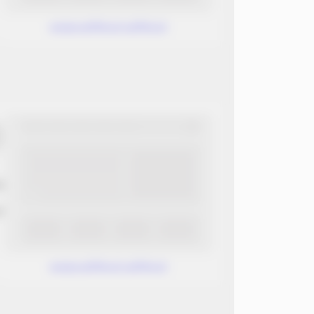
www.without.without
ب
ن
www.without.without