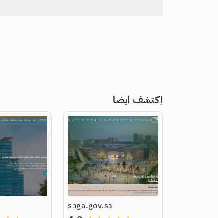
إكتشف ايضا
a
spga.gov.sa