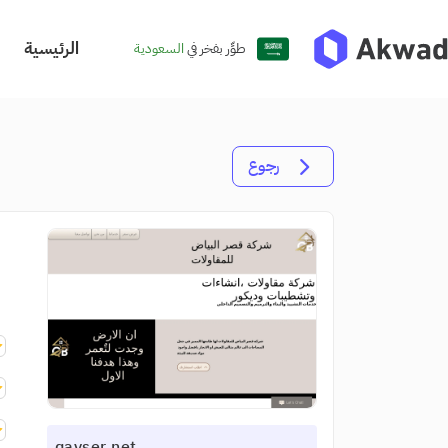
الرئيسية
طوِّر بفخر في
السعودية
رجوع
qayser.net