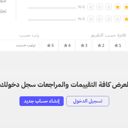
التص
0 %
تجا
0 %
فلترة حسب التقييم
رتب حسب
ترتيب حسب
5
4
3
2
1
star
star
star
star
star
عرض كافة التقييمات والمراجعات سجل دخولك
تسجيل الدخول
إنشاء حساب جديد