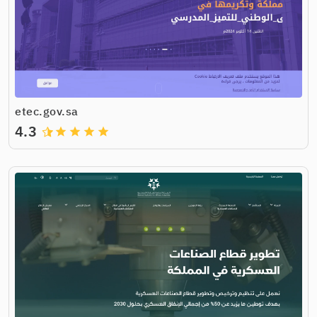
etec.gov.sa
4.3
grade
grade
grade
grade