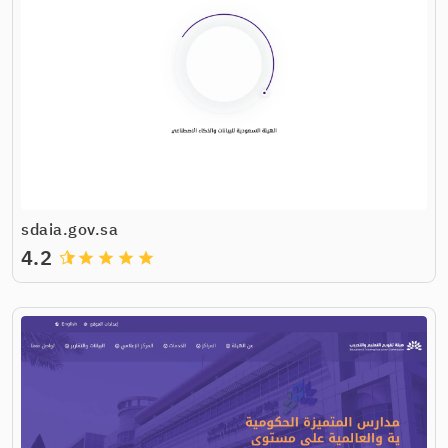
sdaia.gov.sa
4.2
grade
grade
grade
grade