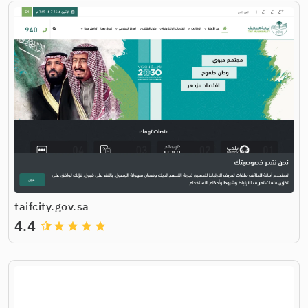
taifcity.gov.sa
4.4
grade
grade
grade
grade