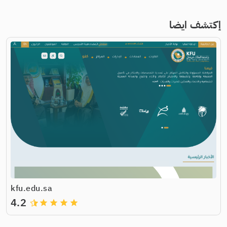
إكتشف ايضا
kfu.edu.sa
4.2
grade
grade
grade
grade