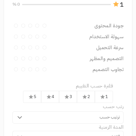
1
0 %
جودة المحتوى
سهولة الاستخدام
سرعة التحميل
التصميم والمظهر
تجاوب التصميم
فلترة حسب التقييم
5
4
3
2
1
star
star
star
star
star
رتب حسب
ترتيب حسب
المدة الزمنية