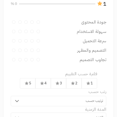
1
0 %
جودة المحتوى
سهولة الاستخدام
سرعة التحميل
التصميم والمظهر
تجاوب التصميم
فلترة حسب التقييم
5
4
3
2
1
star
star
star
star
star
رتب حسب
ترتيب حسب
المدة الزمنية