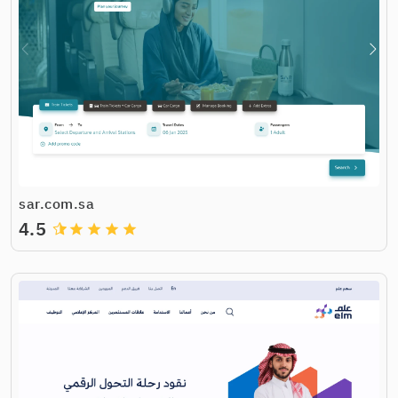
sar.com.sa
4.5
grade
grade
grade
grade