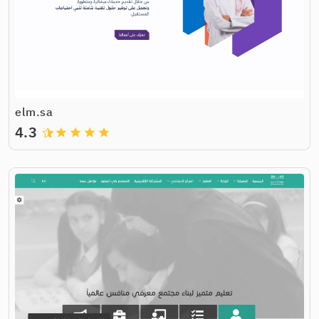
elm.sa
4.3
grade
grade
grade
grade