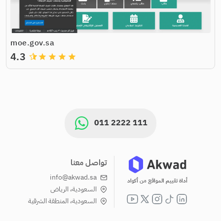
moe.gov.sa
4.3
grade
grade
grade
grade
011 2222 111
تواصل معنا
info@akwad.sa
أداة تقييم المواقع من أكواد
السعودية، الرياض
السعودية، المنطقة الشرقية