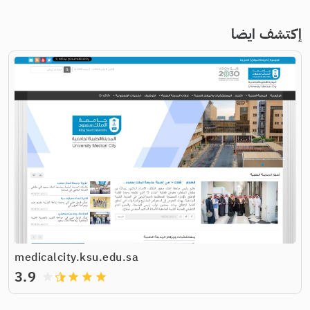
إكتشف ايضا
medicalcity.ksu.edu.sa
3.9
grade
grade
grade
grade