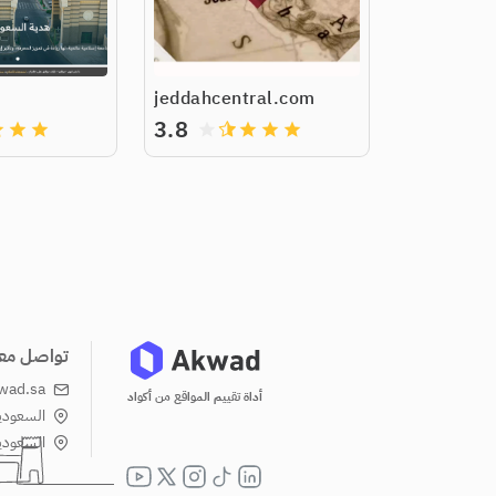
jeddahcentral.com
3.8
de
grade
grade
grade
grade
grade
grade
تواصل معن
wad.sa
أداة تقييم المواقع من أكواد
السعودية
السعودية