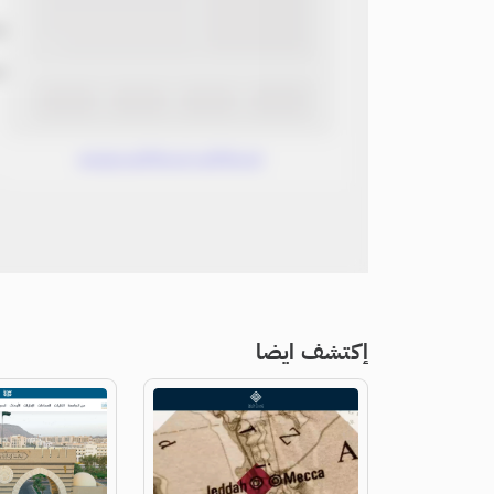
ب
ن
www.without.without
إكتشف ايضا