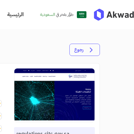
الرئيسية
طوِّر بفخر في
السعودية
رجوع
regulations.citc.gov.sa