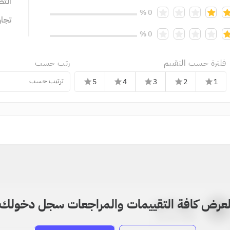
التص
0 %
تجا
0 %
فلترة حسب التقييم
رتب حسب
ترتيب حسب
5
4
3
2
1
star
star
star
star
star
عرض كافة التقييمات والمراجعات سجل دخولك
بدون اسم
a
22-22-2205