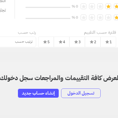
التص
0 %
تجا
0 %
فلترة حسب التقييم
رتب حسب
ترتيب حسب
5
4
3
2
1
star
star
star
star
star
عرض كافة التقييمات والمراجعات سجل دخولك
تسجيل الدخول
إنشاء حساب جديد