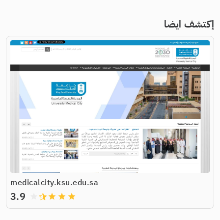
إكتشف ايضا
medicalcity.ksu.edu.sa
3.9
grade
grade
grade
grade