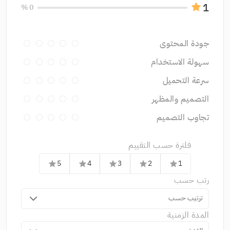
1
0 %
جودة المحتوى
سهولة الاستخدام
سرعة التحميل
التصميم والمظهر
تجاوب التصميم
فلترة حسب التقييم
5
4
3
2
1
star
star
star
star
star
رتب حسب
ترتيب حسب
المدة الزمنية