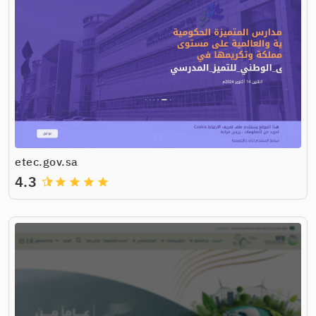
etec.gov.sa
4.3
grade
grade
grade
grade