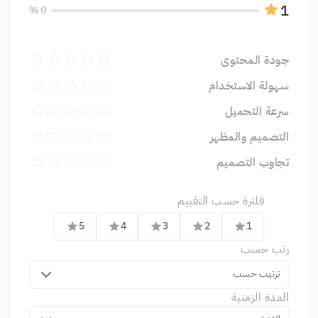
1
0 %
جودة المحتوى
سهولة الاستخدام
سرعة التحميل
التصميم والمظهر
تجاوب التصميم
فلترة حسب التقييم
5
4
3
2
1
star
star
star
star
star
رتب حسب
ترتيب حسب
المدة الزمنية