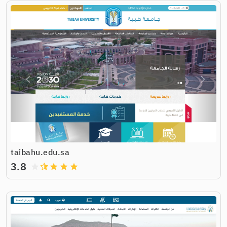
taibahu.edu.sa
3.8
grade
grade
grade
grade