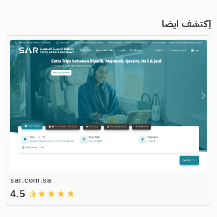
إكتشف ايضا
sar.com.sa
4.5
grade
grade
grade
grade