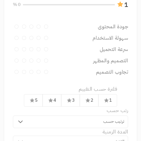
1
0 %
جودة المحتوى
سهولة الاستخدام
سرعة التحميل
التصميم والمظهر
تجاوب التصميم
فلترة حسب التقييم
5
4
3
2
1
star
star
star
star
star
رتب حسب
ترتيب حسب
المدة الزمنية