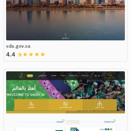
sda.gov.sa
4.4
grade
grade
grade
grade