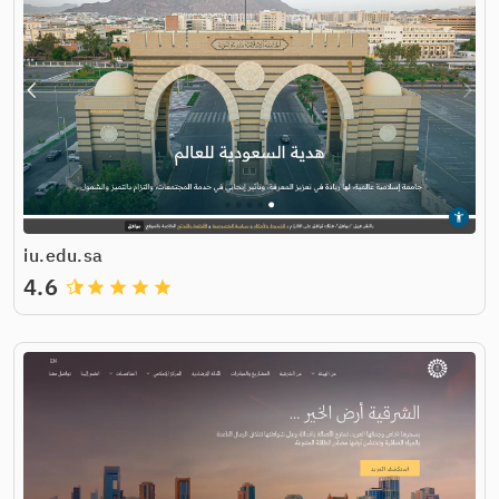
iu.edu.sa
4.6
grade
grade
grade
grade