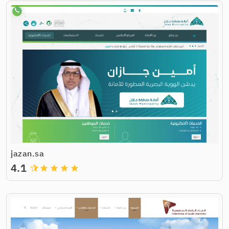
jazan.sa
4.1
grade
grade
grade
grade