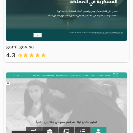
gami.gov.sa
4.3
grade
grade
grade
grade