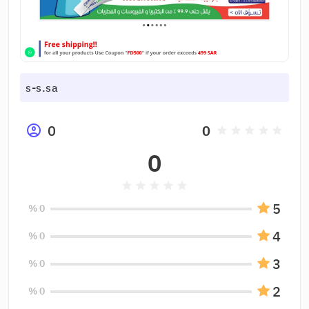
s-s.sa
0
0
grade
grade
grade
grade
grade
0
grade
grade
grade
grade
grade
5
0 %
4
0 %
3
0 %
2
0 %