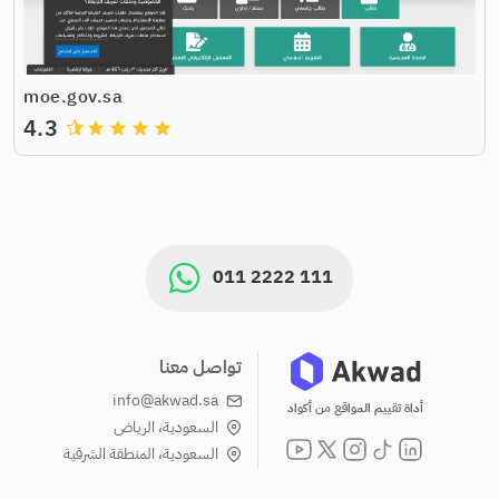
moe.gov.sa
4.3
grade
grade
grade
grade
011 2222 111
تواصل معنا
info@akwad.sa
أداة تقييم المواقع من أكواد
السعودية، الرياض
السعودية، المنطقة الشرقية