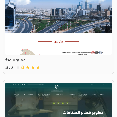
fsc.org.sa
3.7
grade
grade
grade
grade