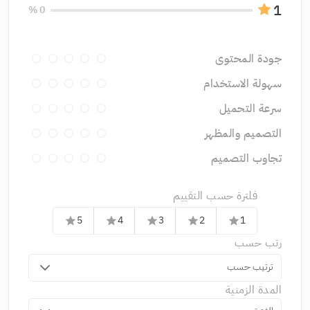
1
0 %
جودة المحتوى
سهولة الاستخدام
سرعة التحميل
التصميم والمظهر
تجاوب التصميم
فلترة حسب التقييم
5
4
3
2
1
star
star
star
star
star
رتب حسب
ترتيب حسب
المدة الزمنية