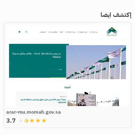
إكتشف ايضا
arar-mu.momah.gov.sa
3.7
grade
grade
grade
grade