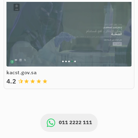
kacst.gov.sa
4.2
grade
grade
grade
grade
011 2222 111