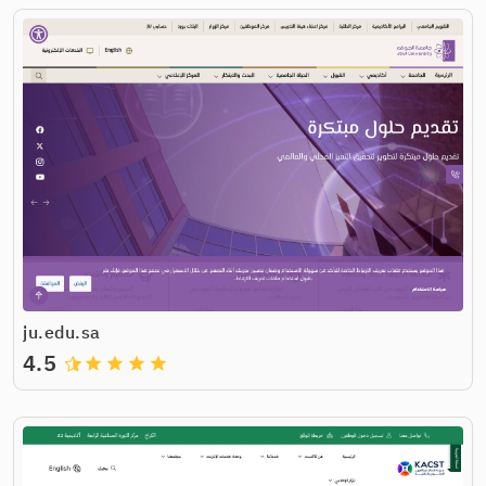
ju.edu.sa
4.5
grade
grade
grade
grade