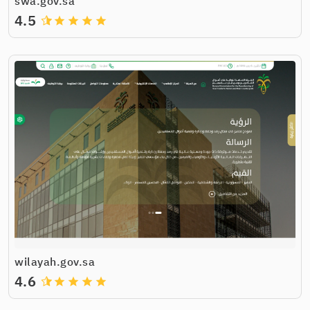
swa.gov.sa
4.5
grade
grade
grade
grade
wilayah.gov.sa
4.6
grade
grade
grade
grade