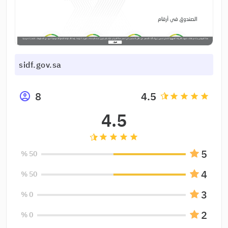
sidf.gov.sa
8
4.5
grade
grade
grade
grade
4.5
grade
grade
grade
grade
5
50 %
4
50 %
3
0 %
2
0 %