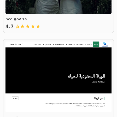
ncc.gov.sa
4.7
grade
grade
grade
grade