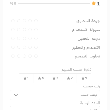
1
0 %
جودة المحتوى
سهولة الاستخدام
سرعة التحميل
التصميم والمظهر
تجاوب التصميم
فلترة حسب التقييم
5
4
3
2
1
star
star
star
star
star
رتب حسب
ترتيب حسب
المدة الزمنية