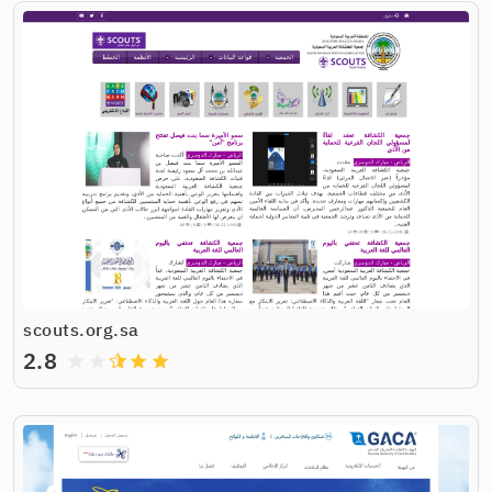
scouts.org.sa
2.8
grade
grade
grade
grade