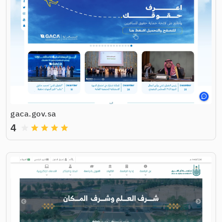
gaca.gov.sa
4
grade
grade
grade
grade
grade