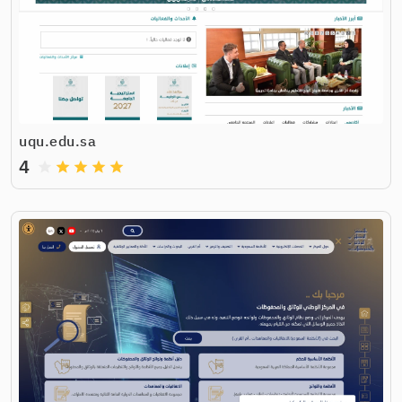
uqu.edu.sa
4
grade
grade
grade
grade
grade