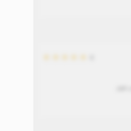
5
 طويل