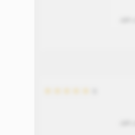
 طويل
5
 طويل