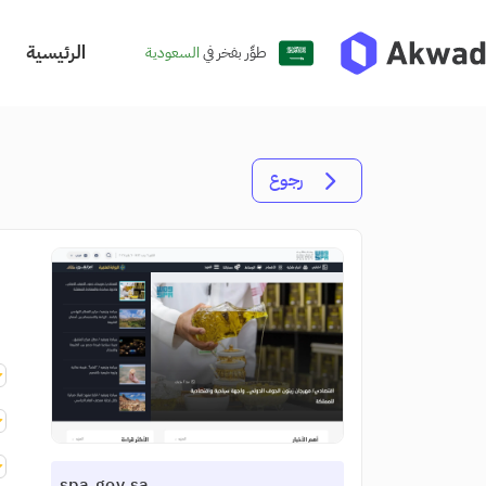
الرئيسية
طوِّر بفخر في
السعودية
رجوع
spa.gov.sa