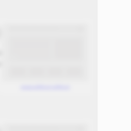
ب
ن
www.without.without