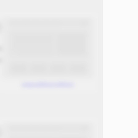
ب
ن
www.without.without