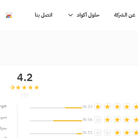
حلول أكواد
عن الشركة
اتصل بنا
4.2
grade
grade
grade
grade
(9)
جود
33 %
سهول
56 %
سرعة
11 %