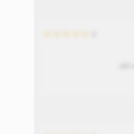
5
 طويل