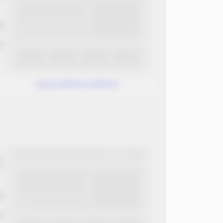
ب
ن
www.without.without
ب
ن