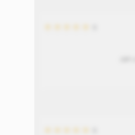
5
 طويل
5