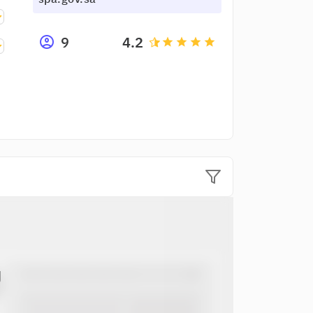
9
4.2
grade
grade
grade
grade
ل