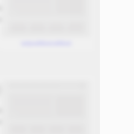
ب
ن
www.without.without
ب
ن