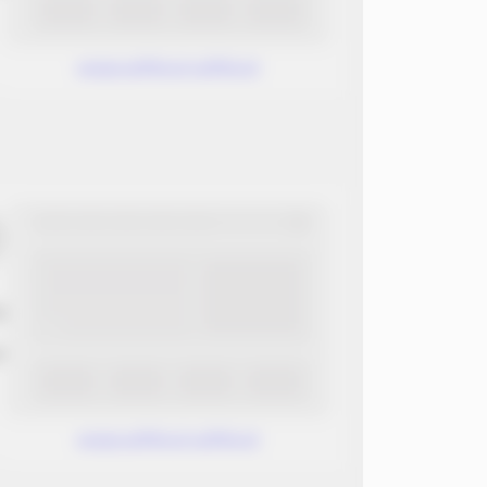
www.without.without
ب
ن
www.without.without