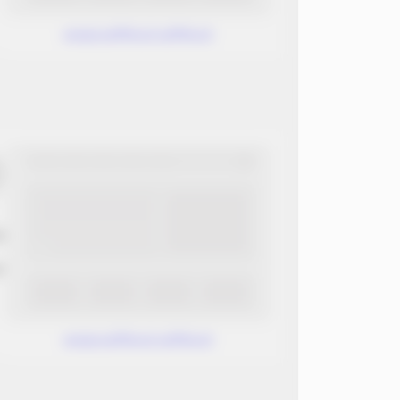
www.without.without
ب
ن
www.without.without