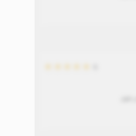
5
 طويل