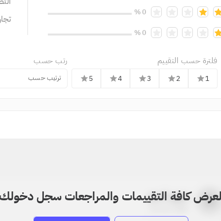
التص
0 %
تجا
0 %
فلترة حسب التقييم
رتب حسب
ترتيب حسب
5
4
3
2
1
star
star
star
star
star
عرض كافة التقييمات والمراجعات سجل دخولك
بدون اسم
a
22-22-2205