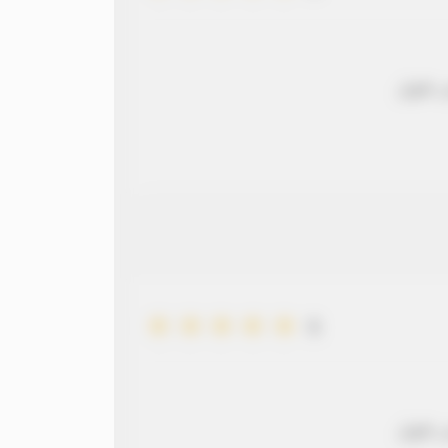
 طويل
5
 طويل