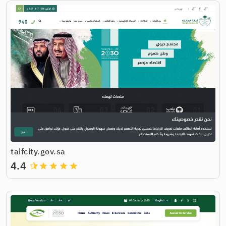
taifcity.gov.sa
4.4
grade
grade
grade
grade