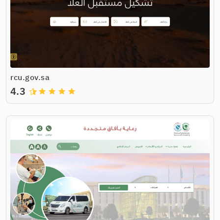
rcu.gov.sa
4.3
grade
grade
grade
grade