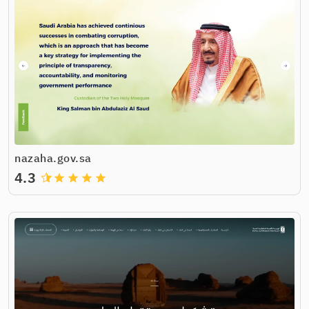
nazaha.gov.sa
4.3
grade
grade
grade
grade