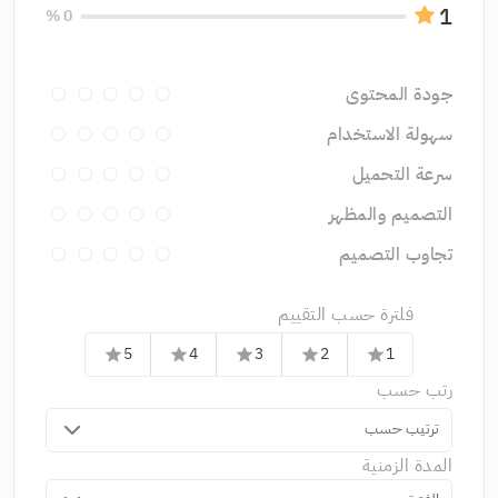
1
0 %
جودة المحتوى
سهولة الاستخدام
سرعة التحميل
التصميم والمظهر
تجاوب التصميم
فلترة حسب التقييم
5
4
3
2
1
star
star
star
star
star
رتب حسب
ترتيب حسب
المدة الزمنية