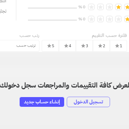
التص
0 %
تجا
0 %
فلترة حسب التقييم
رتب حسب
ترتيب حسب
5
4
3
2
1
star
star
star
star
star
عرض كافة التقييمات والمراجعات سجل دخولك
تسجيل الدخول
إنشاء حساب جديد