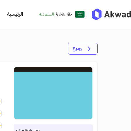
الرئيسية
طوِّر بفخر في
السعودية
رجوع
studiok.ae