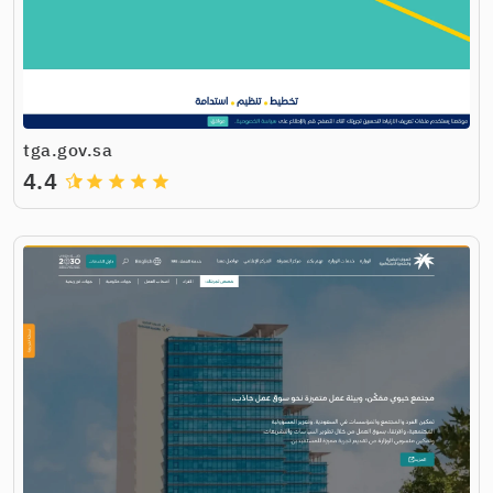
tga.gov.sa
4.4
grade
grade
grade
grade