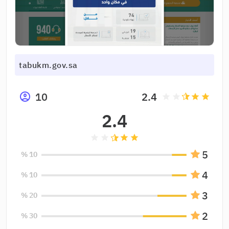
tabukm.gov.sa
10
2.4
grade
grade
grade
grade
2.4
grade
grade
grade
grade
5
10 %
4
10 %
3
20 %
2
30 %