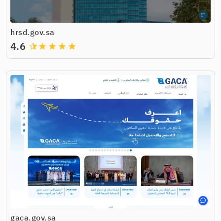
hrsd.gov.sa
4.6
grade
grade
grade
grade
gaca.gov.sa