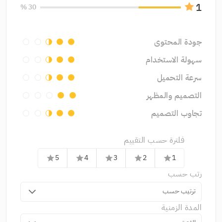
1
30 %
جودة المحتوى
circle
circle
سهولة الاستخدام
circle
circle
سرعة التحميل
circle
circle
التصميم والمظهر
circle
circle
تجاوب التصميم
circle
circle
فلترة حسب التقييم
5
4
3
2
1
star
star
star
star
star
رتب حسب
ترتيب حسب
المدة الزمنية