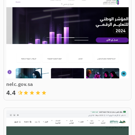
nelc.gov.sa
4.4
grade
grade
grade
grade