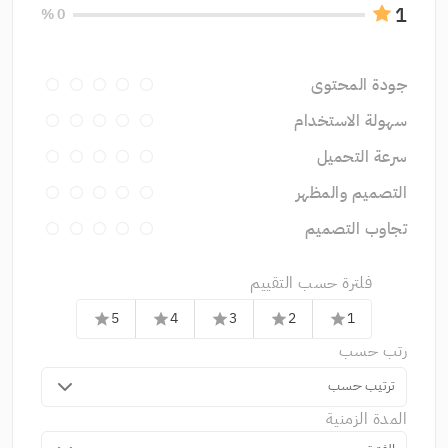
1
0 %
جودة المحتوى
سهولة الاستخدام
سرعة التحميل
التصميم والمظهر
تجاوب التصميم
فلترة حسب التقييم
5
4
3
2
1
star
star
star
star
star
رتب حسب
ترتيب حسب
المدة الزمنية