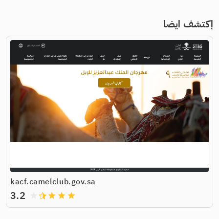
إكتشف ايضا
kacf.camelclub.gov.sa
3.2
grade
grade
grade
grade