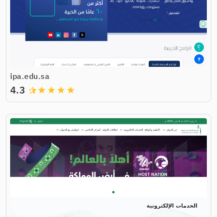
ipa.edu.sa
4.3
grade
grade
grade
grade