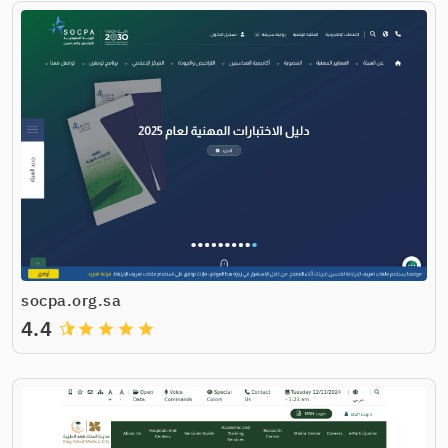
socpa.org.sa
4.4
grade
grade
grade
grade