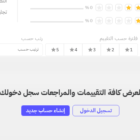
التص
0 %
تجا
0 %
فلترة حسب التقييم
رتب حسب
ترتيب حسب
5
4
3
2
1
star
star
star
star
star
عرض كافة التقييمات والمراجعات سجل دخولك
تسجيل الدخول
إنشاء حساب جديد