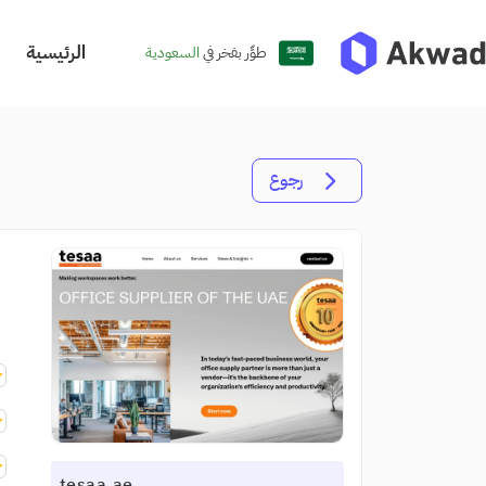
الرئيسية
طوِّر بفخر في
السعودية
رجوع
tesaa.ae