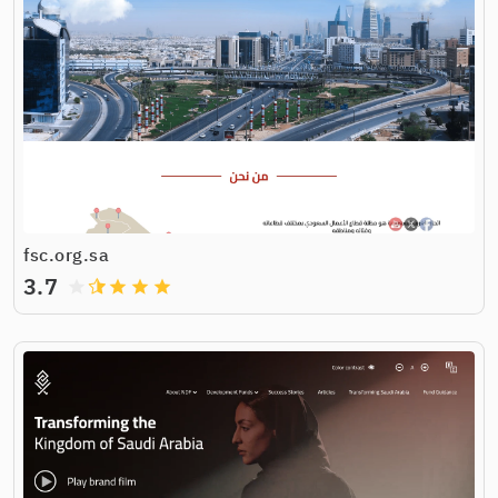
fsc.org.sa
3.7
grade
grade
grade
grade