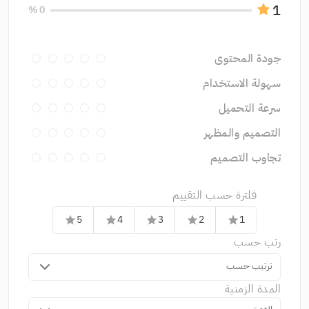
1
0 %
جودة المحتوى
سهولة الاستخدام
سرعة التحميل
التصميم والمظهر
تجاوب التصميم
فلترة حسب التقييم
5
4
3
2
1
star
star
star
star
star
رتب حسب
ترتيب حسب
المدة الزمنية