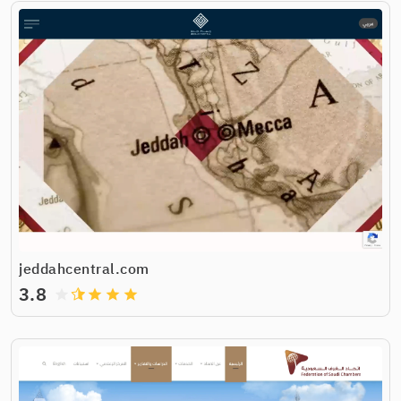
jeddahcentral.com
3.8
grade
grade
grade
grade