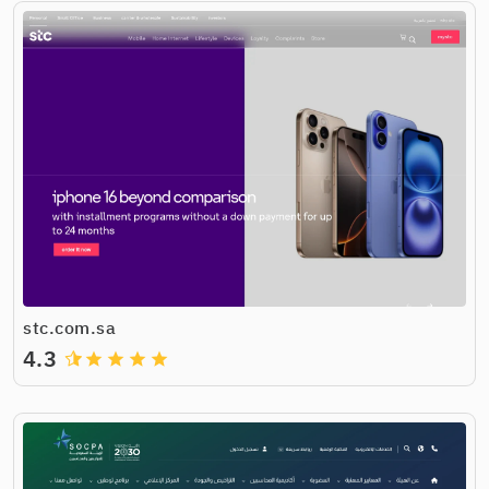
stc.com.sa
4.3
grade
grade
grade
grade