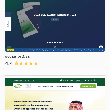
socpa.org.sa
4.4
grade
grade
grade
grade