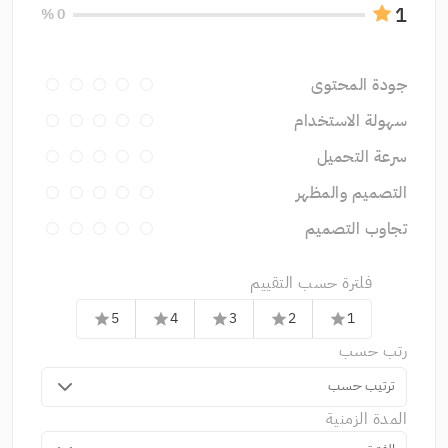
1
0 %
جودة المحتوى
سهولة الاستخدام
سرعة التحميل
التصميم والمظهر
تجاوب التصميم
فلترة حسب التقييم
5
4
3
2
1
star
star
star
star
star
رتب حسب
ترتيب حسب
المدة الزمنية