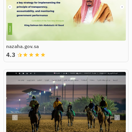
nazaha.gov.sa
4.3
grade
grade
grade
grade