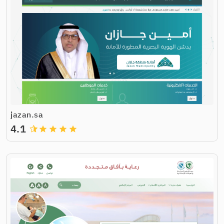
jazan.sa
4.1
grade
grade
grade
grade