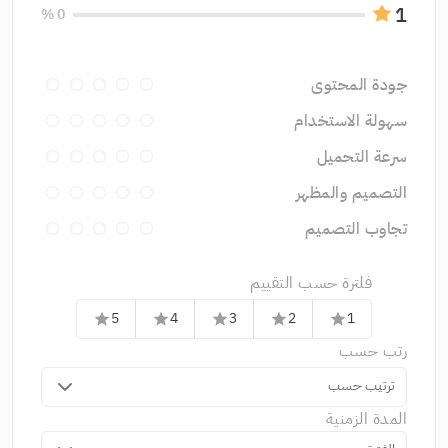
1
0 %
جودة المحتوى
سهولة الاستخدام
سرعة التحميل
التصميم والمظهر
تجاوب التصميم
فلترة حسب التقييم
5
4
3
2
1
star
star
star
star
star
رتب حسب
ترتيب حسب
المدة الزمنية