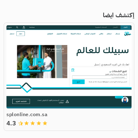
إكتشف ايضا
splonline.com.sa
4.3
grade
grade
grade
grade