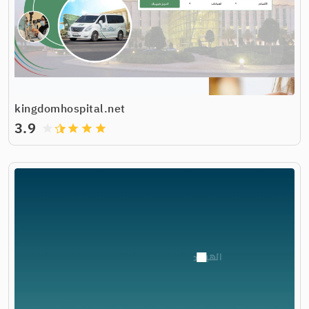
kingdomhospital.net
3.9
grade
grade
grade
grade