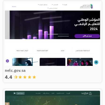
nelc.gov.sa
4.4
grade
grade
grade
grade