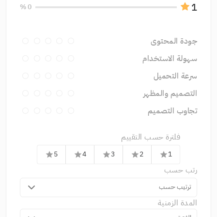
1
0 %
جودة المحتوى
سهولة الاستخدام
سرعة التحميل
التصميم والمظهر
تجاوب التصميم
فلترة حسب التقييم
5
4
3
2
1
star
star
star
star
star
رتب حسب
ترتيب حسب
المدة الزمنية