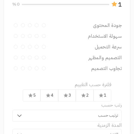
1
0 %
جودة المحتوى
سهولة الاستخدام
سرعة التحميل
التصميم والمظهر
تجاوب التصميم
فلترة حسب التقييم
5
4
3
2
1
star
star
star
star
star
رتب حسب
ترتيب حسب
المدة الزمنية