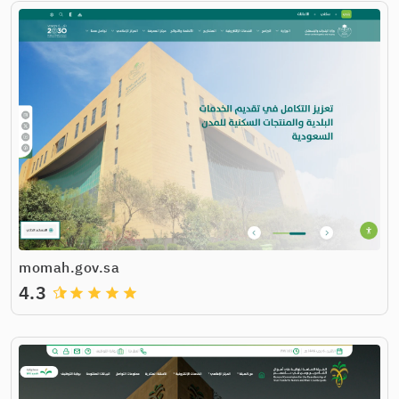
momah.gov.sa
4.3
grade
grade
grade
grade