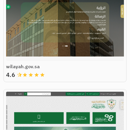
wilayah.gov.sa
4.6
grade
grade
grade
grade