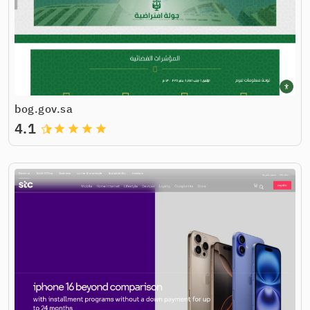
bog.gov.sa
4.1
grade
grade
grade
grade