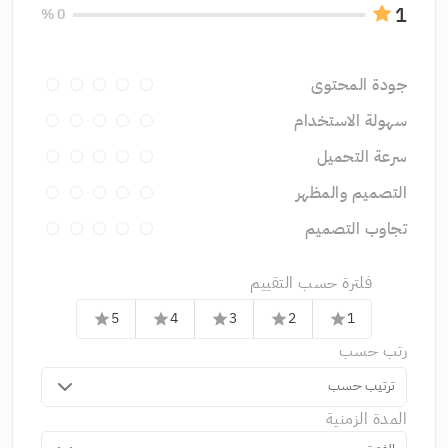
1
0 %
جودة المحتوى
سهولة الاستخدام
سرعة التحميل
التصميم والمظهر
تجاوب التصميم
فلترة حسب التقييم
5
4
3
2
1
star
star
star
star
star
رتب حسب
ترتيب حسب
المدة الزمنية