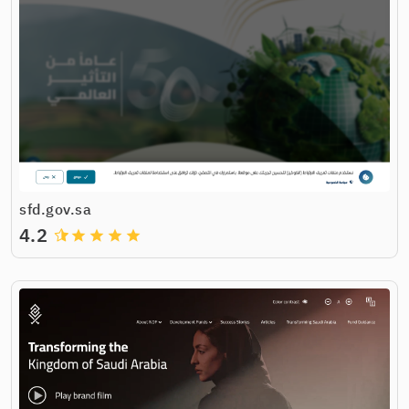
sfd.gov.sa
4.2
grade
grade
grade
grade