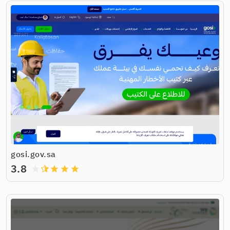
gosi.gov.sa
3.8
grade
grade
grade
grade